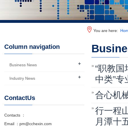
You are here:
Ho
Busin
Column navigation
+
Business News
“职教国
+
中类”
Industry News
合心机械
ContactUs
行一程山
Contacts ：
月潭十
Email ：pm@cchexin.com