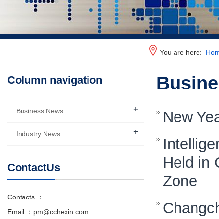
You are here:
Ho
Busin
Column navigation
+
Business News
New Yea
+
Industry News
Intellig
Held in
ContactUs
Zone
Contacts ：
Changch
Email ：pm@cchexin.com