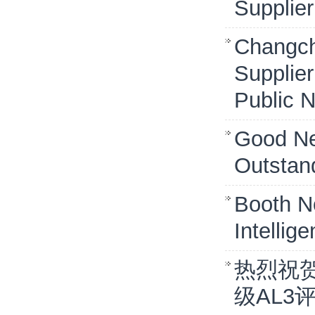
Supplie
Changch
Supplie
Public N
Good Ne
Outstan
Booth N
Intellig
热烈祝
级AL3