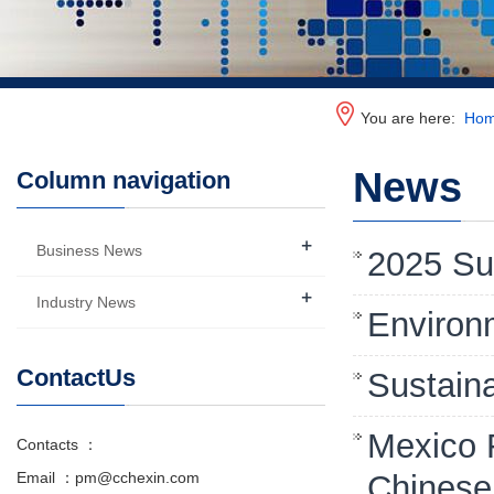
You are here:
Ho
News
Column navigation
+
Business News
2025 Sus
+
Industry News
Environ
ContactUs
Sustain
Mexico 
Contacts ：
Email ：pm@cchexin.com
Chinese