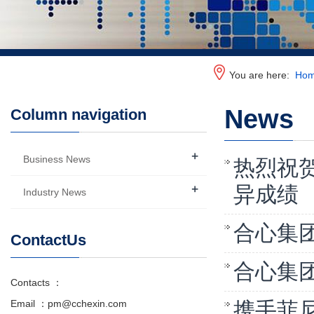
You are here:
Ho
News
Column navigation
+
Business News
热烈祝
+
异成绩
Industry News
合心集
ContactUs
合心集
Contacts ：
Email ：pm@cchexin.com
携手菲尼克