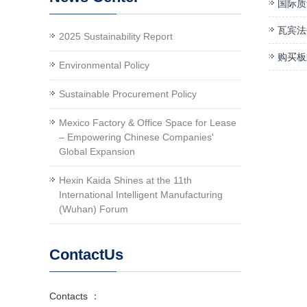
国际质
瓦宾法
2025 Sustainability Report
购买板
Environmental Policy
Sustainable Procurement Policy
Mexico Factory & Office Space for Lease
– Empowering Chinese Companies'
Global Expansion
Hexin Kaida Shines at the 11th
International Intelligent Manufacturing
(Wuhan) Forum
ContactUs
Contacts ：