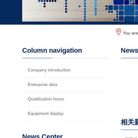
You ar
Column navigation
News 
Company introduction
Enterprise idea
Qualification honor
Equipment display
相关
News Center