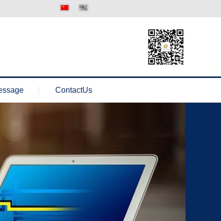
中文版
Englisth
essage
ContactUs