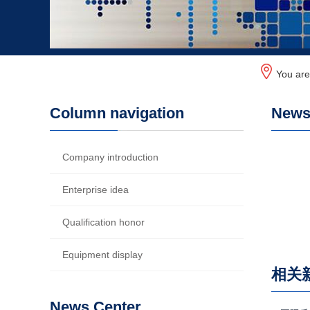
You ar
Column navigation
News 
Company introduction
Enterprise idea
Qualification honor
Equipment display
相关
News Center