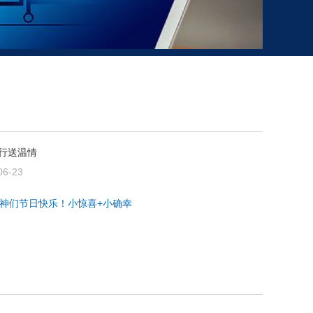
行送温情
06-23
神们节日快乐！小惊喜+小确幸