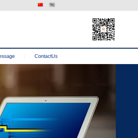
中文版
Englisth
essage
ContactUs