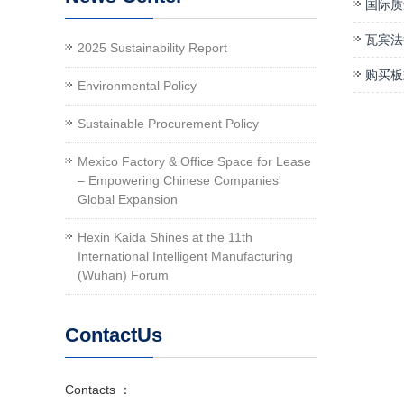
国际质
瓦宾法
2025 Sustainability Report
购买板
Environmental Policy
Sustainable Procurement Policy
Mexico Factory & Office Space for Lease
– Empowering Chinese Companies'
Global Expansion
Hexin Kaida Shines at the 11th
International Intelligent Manufacturing
(Wuhan) Forum
ContactUs
Contacts ：