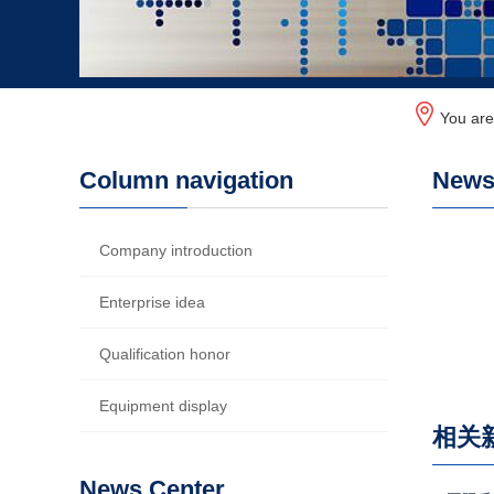
You ar
Column navigation
News 
Company introduction
Enterprise idea
Qualification honor
Equipment display
相关
News Center