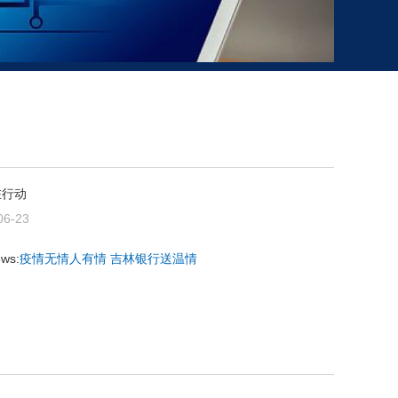
在行动
06-23
ews:
疫情无情人有情 吉林银行送温情