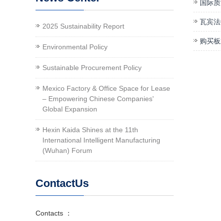
国际质
瓦宾法
2025 Sustainability Report
购买板
Environmental Policy
Sustainable Procurement Policy
Mexico Factory & Office Space for Lease
– Empowering Chinese Companies'
Global Expansion
Hexin Kaida Shines at the 11th
International Intelligent Manufacturing
(Wuhan) Forum
ContactUs
Contacts ：