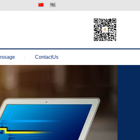
中文版
Englisth
essage
ContactUs