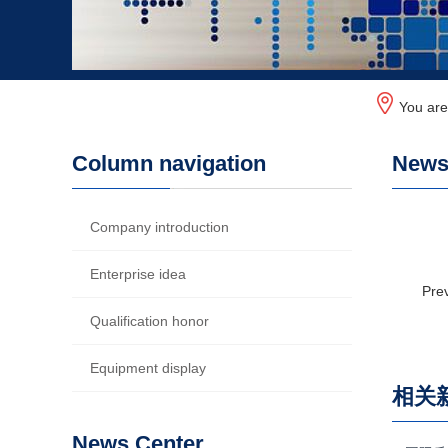
You ar
Column navigation
News 
Company introduction
Enterprise idea
Pre
Qualification honor
Equipment display
相关
News Center