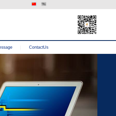
中文版
Englisth
essage
ContactUs