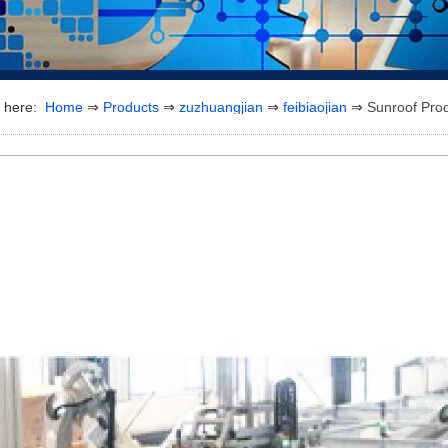
e here:
Home
⇒
Products
⇒
zuzhuangjian
⇒
feibiaojian
⇒
Sunroof Prod