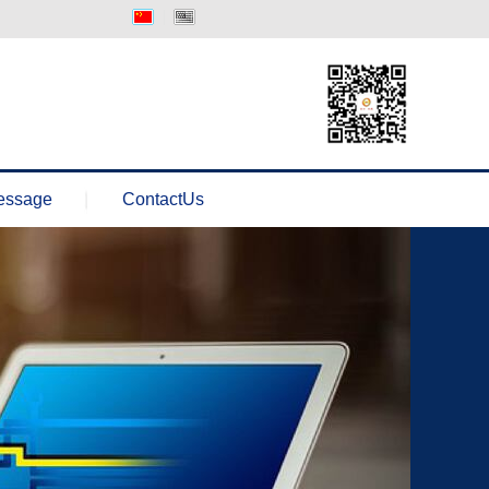
中文版
Englisth
essage
ContactUs