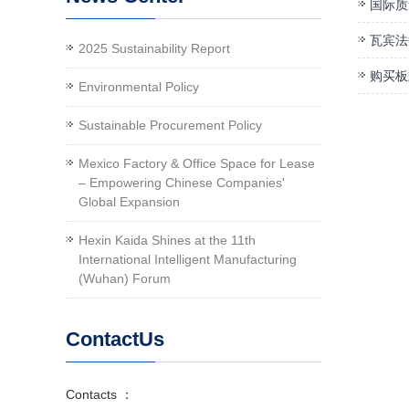
国际质
瓦宾法
2025 Sustainability Report
购买板
Environmental Policy
Sustainable Procurement Policy
Mexico Factory & Office Space for Lease
– Empowering Chinese Companies'
Global Expansion
Hexin Kaida Shines at the 11th
International Intelligent Manufacturing
(Wuhan) Forum
ContactUs
Contacts ：