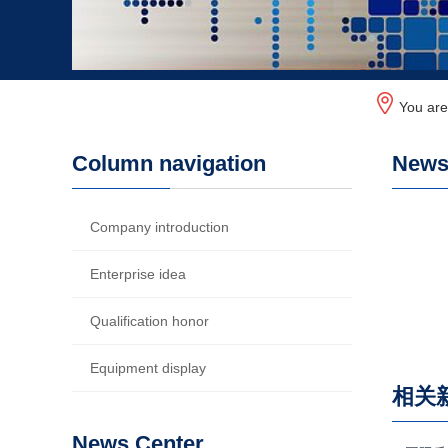
You ar
Column navigation
News 
Company introduction
Enterprise idea
Qualification honor
Equipment display
相关
News Center