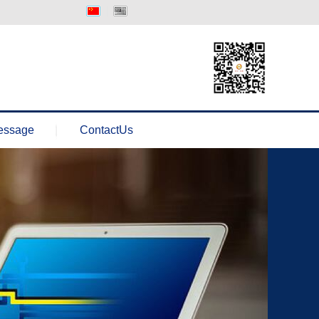
中文版
Englisth
essage
ContactUs